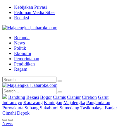
Kebijakan Privasi
Pedoman Media Siber
Redaksi
Beranda
News
Politik
Ekonomi
Pemerintahan
Pendidikan
Ragam
Bandung
Bekasi
Bogor
Ciamis
Cianjur
Cirebon
Garut
Indramayu
Karawang
Kuningan
Majalengka
Pangandaran
Purwakarta
Subang
Sukabumi
Sumedang
Tasikmalaya
Banjar
Cimahi
Depok
News